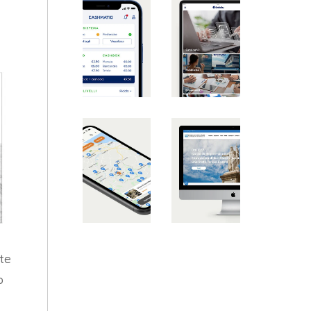
tte
o