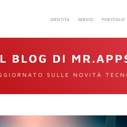
IDENTITA
SERVIZI
PORTFOLIO
IL BLOG DI MR.APP
GGIORNATO SULLE NOVITÀ TEC