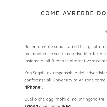
COME AVREBBE DO
14
Recentemente sono stati diffusi gli altri 
melafonino. La scelta non risultò affatto
insieme quali furono le alternative studiat
Ken Segall, ex responsabile dell'advertisi
conferenza all'University of Arizona come l
"
iPhone
".
Quello che oggi molti di noi stringono tra
Tripod
o per finire
iPad
.