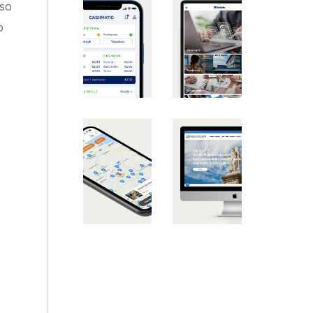
eso
o