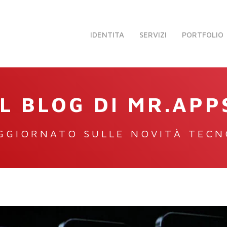
IDENTITA
SERVIZI
PORTFOLIO
IL BLOG DI MR.APP
GGIORNATO SULLE NOVITÀ TEC