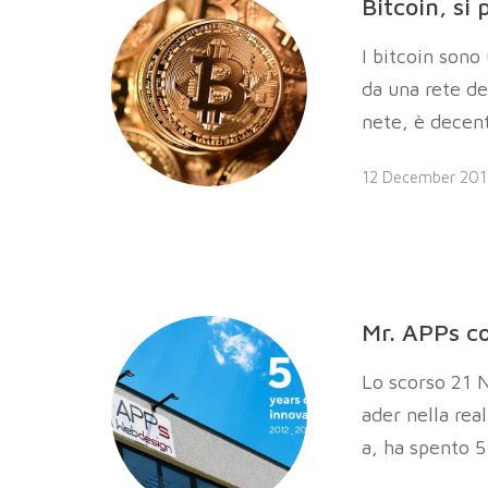
Bitcoin, si
I bitcoin sono
da una rete de
nete, è decent
12 December 201
Mr. APPs co
Lo scorso 21 
ader nella rea
a, ha spento 5