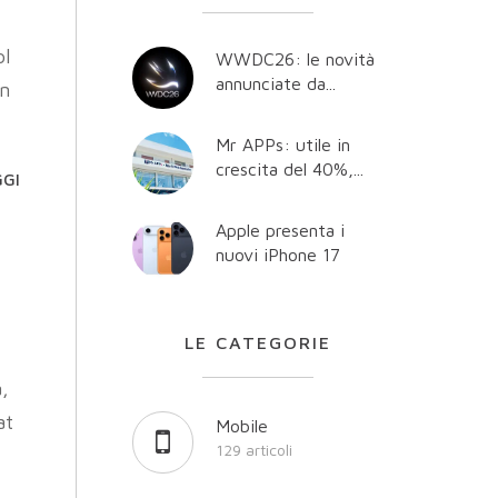
ol
WWDC26: le novità
annunciate da...
an
Mr APPs: utile in
crescita del 40%,...
GGI
Apple presenta i
nuovi iPhone 17
LE CATEGORIE
a,
at
Mobile
129 articoli