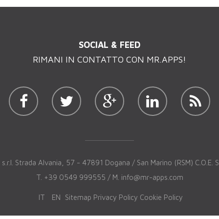
SOCIAL & FEED
RIMANI IN CONTATTO CON MR.APPS!
 s.r.l. Strada Alvania, 57 - 47891 Dogana / San Marino (RSM) C.O.E.
T. +39 0549 999555 / M.
info@mr-apps.com
IT
EN
Sitemap
Privacy Policy
Cookie Policy