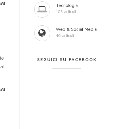
GGI
Tecnologia
106 articoli
Web & Social Media
40 articoli
ia
SEGUICI SU FACEBOOK
nat
GGI