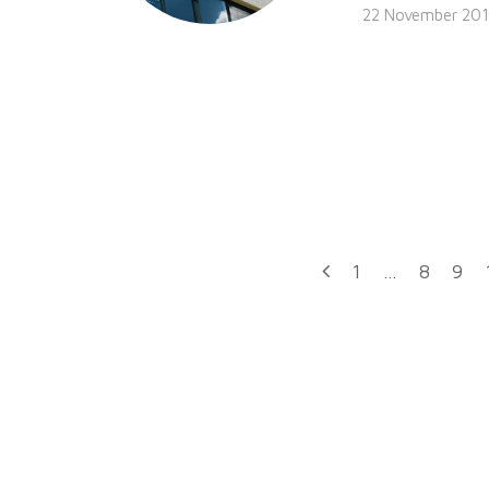
22 November 20
1
…
8
9