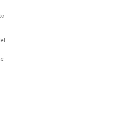
to
del
ne