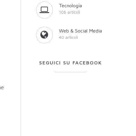
Tecnologia
106 articoli
Web & Social Media
40 articoli
SEGUICI SU FACEBOOK
he