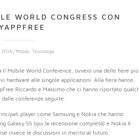
ILE WORLD CONGRESS CON
YAPPFREE
h 2014 /
Mobile
,
Tecnologia
a il Mobile World Conference, ovvero una delle fiere più
ivi hardware alle singole applicazioni.
Alla fiera hanno
ppFree Riccardo e Massimo che ci hanno riportato qualc
e dalle conferenze seguite.
 principali player come Samsung e Nokia che hanno
ng Galaxy S5 (
qui la recensione completa
) e Nokia X
rse invece le discussioni in merito al futuro