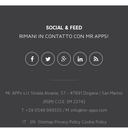
SOCIAL & FEED
RIMANI IN CONTATTO CON MR.APPS!
Mr. APPs s.r.l. Strada Alvania, 57 - 47891 Dogana / San Marino
(RSM) C.O.E. SM 23742
T. +39 0549 999555 / M.
info@mr-apps.com
IT
EN
Sitemap
Privacy Policy
Cookie Policy