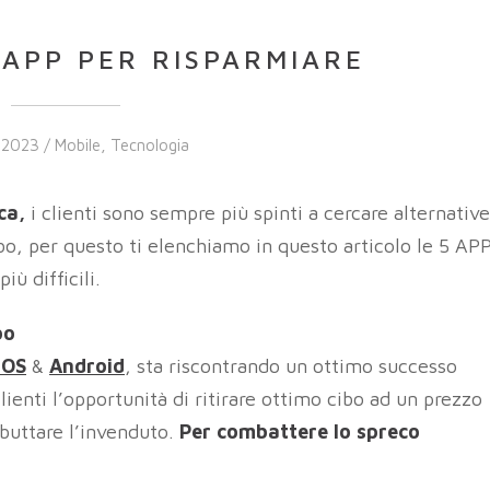
I APP PER RISPARMIARE
 2023 /
Mobile
,
Tecnologia
ica,
i clienti sono sempre più spinti a cercare alternative
cibo, per questo ti elenchiamo in questo articolo le 5 AP
iù difficili.
bo
iOS
&
Android
, sta riscontrando un ottimo successo
 clienti l’opportunità di ritirare ottimo cibo ad un prezzo
buttare l’invenduto.
Per combattere lo spreco